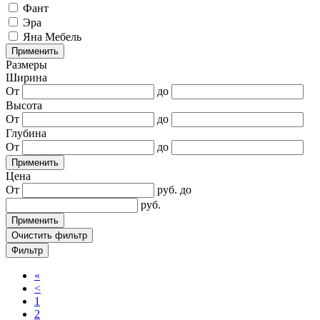
Фант
Эра
Яна Мебель
Применить
Размеры
Ширина
От
до
Высота
От
до
Глубина
От
до
Применить
Цена
От
руб.
до
руб.
Применить
Очистить фильтр
Фильтр
«
<
1
2