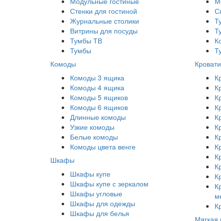
Модульные гостиные
М
Стенки для гостиной
С
Журнальные столики
Т
Витрины для посуды
Т
Тумбы ТВ
К
Тумбы
Т
Комоды
Кровати
Комоды 3 ящика
К
Комоды 4 ящика
К
Комоды 5 ящиков
К
Комоды 6 ящиков
К
Длинные комоды
К
Узкие комоды
К
Белые комоды
К
Комоды цвета венге
К
К
Шкафы
К
Шкафы купе
К
Шкафы купе с зеркалом
К
Шкафы угловые
м
Шкафы для одежды
К
Шкафы для белья
Мягкая