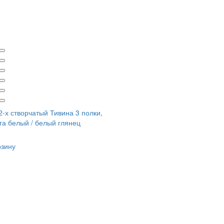
-х створчатый Тивина 3 полки,
га белый / белый глянец
рзину