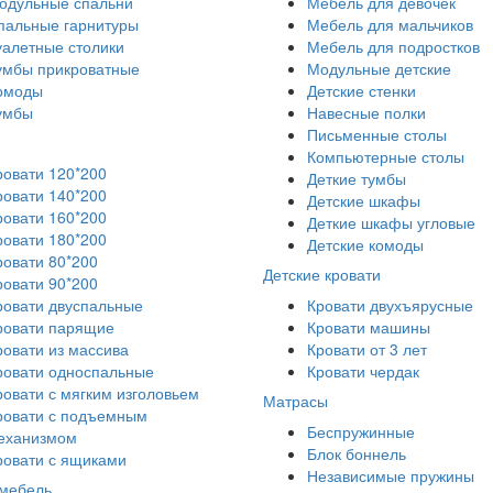
одульные спальни
Мебель для девочек
пальные гарнитуры
Мебель для мальчиков
уалетные столики
Мебель для подростков
умбы прикроватные
Модульные детские
омоды
Детские стенки
умбы
Навесные полки
Письменные столы
Компьютерные столы
ровати 120*200
Деткие тумбы
ровати 140*200
Детские шкафы
ровати 160*200
Деткие шкафы угловые
ровати 180*200
Детские комоды
ровати 80*200
Детские кровати
ровати 90*200
ровати двуспальные
Кровати двухъярусные
ровати парящие
Кровати машины
ровати из массива
Кровати от 3 лет
ровати односпальные
Кровати чердак
ровати с мягким изголовьем
Матрасы
ровати с подъемным
Беспружинные
еханизмом
Блок боннель
ровати с ящиками
Независимые пружины
 мебель