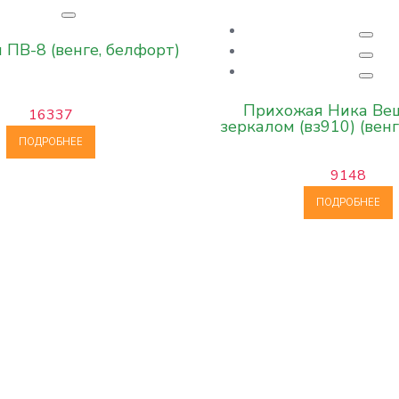
ПВ-8 (венге, белфорт)
Прихожая Ника Веш
16337
зеркалом (вз910) (венг
ПОДРОБНЕЕ
9148
ПОДРОБНЕЕ