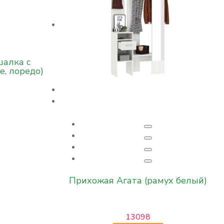
алка с
е, лоредо)
Прихожая Агата (рамух белый)
13098