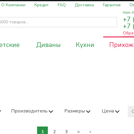
О Компании
Кредит
FAQ
Доставка
Гарантия
О
пон-п
+7 
+7 
Обра
етские
Диваны
Кухни
Прихож
Производитель
Размеры
Цена
О
»
1
2
3
>