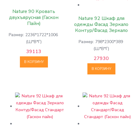
Nature 90 Кровать
двухъярусная (Гаскон
Nature 92 Шкаф для
Пайн)
одежды Фасад Зеркало
Контур/Фасад Зеркало
Размер: 2236*1722*1006
Контур (Гаскон пайн)
(Ш*В*Г)
Размер: 798*2300*389
(Ш*В*Г)
39113
27930
В КОРЗИНУ
В КОРЗИНУ