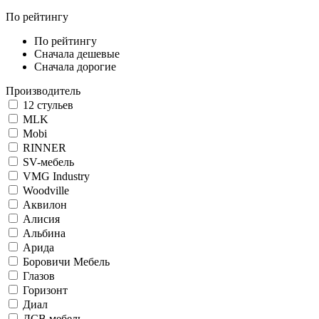
По рейтингу
По рейтингу
Сначала дешевые
Сначала дорогие
Производитель
12 стульев
MLK
Mobi
RINNER
SV-мебель
VMG Industry
Woodville
Аквилон
Алисия
Альбина
Арида
Боровичи Мебель
Глазов
Горизонт
Диал
ДСВ мебель