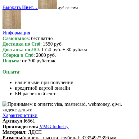
Выбрать
Цвет
...
дуб сонома
Информация
Самовывоз
: бесплатно
Доставка по Спб
: 1550 руб.
Доставка по ЛО
: 1550 руб. + 30 руб/км
Сборка в Спб
: 2000 руб.
Подъем
: от 300 руб/этаж.
Оплата
:
наличными при получении
кредитной картой онлайн
БН расчетный счет
Характеристики
Артикул
I6561
Производитель:
VMG Industry
Материал:
ЛДСП
Размеры
(ширина, высота, глубина): 373*492*396 мм