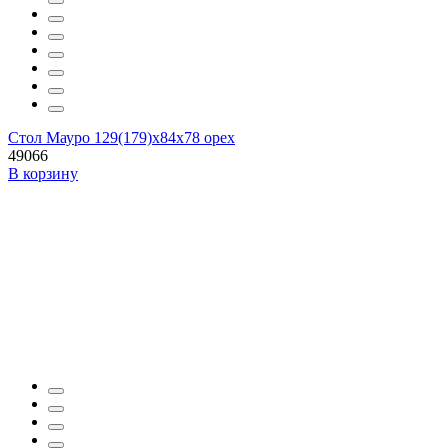
Стол Мауро 129(179)х84х78 орех
49066
В корзину