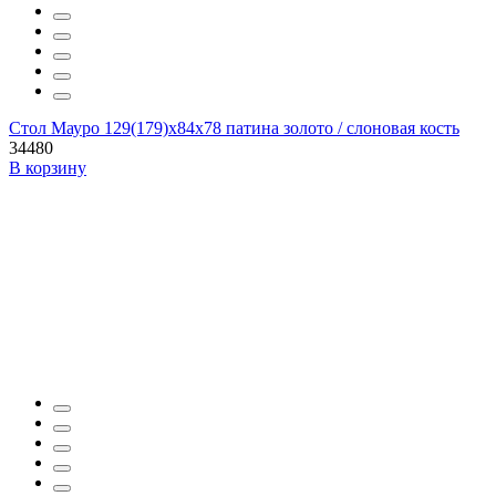
Стол Мауро 129(179)х84х78 патина золото / слоновая кость
34480
В корзину