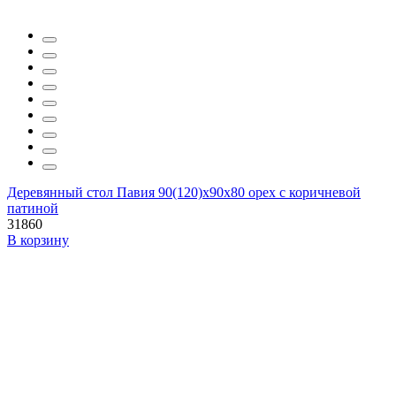
Деревянный стол Павия 90(120)х90х80 орех с коричневой
патиной
31860
В корзину