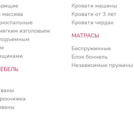
арящие
Кровати машины
 массива
Кровати от 3 лет
дноспальные
Кровати чердак
 мягким изголовьем
МАТРАСЫ
 подъемным
ом
Беспружинные
 ящиками
Блок боннель
Независимые пружины
МЕБЕЛЬ
иваны
рокнижка
иваны