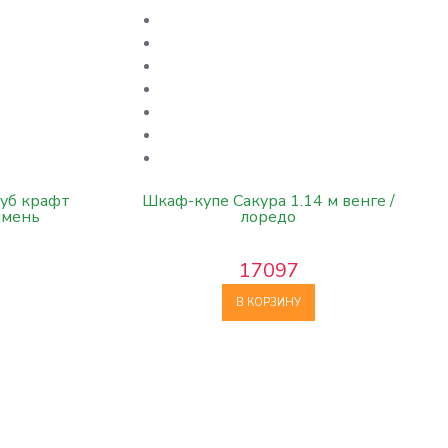
дуб крафт
Шкаф-купе Сакура 1.14 м венге /
амень
лоредо
17097
В КОРЗИНУ