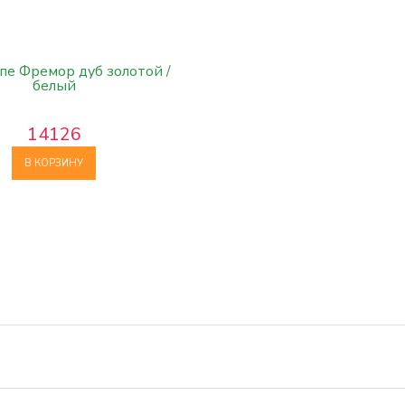
е Фремор дуб золотой /
белый
14126
В КОРЗИНУ