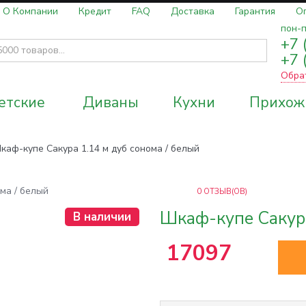
О Компании
Кредит
FAQ
Доставка
Гарантия
О
пон-п
+7 
+7 
Обра
етские
Диваны
Кухни
Прихож
каф-купе Сакура 1.14 м дуб сонома / белый
0
ОТЗЫВ(ОВ)
Шкаф-купе Сакура
В наличии
17097