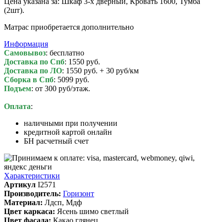
Цена указана за: Шкаф 3-х дверный, Кровать 1600, Тумба
(2шт).
Матрас приобретается дополнительно
Информация
Самовывоз
: бесплатно
Доставка по Спб
: 1550 руб.
Доставка по ЛО
: 1550 руб. + 30 руб/км
Сборка в Спб
: 5099 руб.
Подъем
: от 300 руб/этаж.
Оплата
:
наличными при получении
кредитной картой онлайн
БН расчетный счет
Характеристики
Артикул
I2571
Производитель:
Горизонт
Материал:
Лдсп, Мдф
Цвет каркаса:
Ясень шимо светлый
Цвет фасада:
Какао глянец