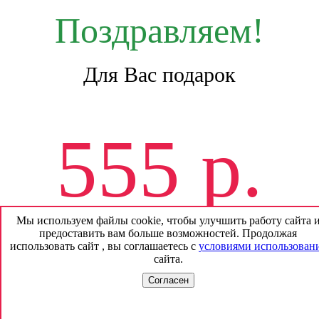
Поздравляем!
Для Вас подарок
555 р.
Мы используем файлы cookie, чтобы улучшить работу сайта 
предоставить вам больше возможностей. Продолжая
На будущие покупки
использовать сайт , вы соглашаетесь с
условиями использован
сайта.
*
без смс и регистрации
Согласен
Принять
Отмена
Получить подарок