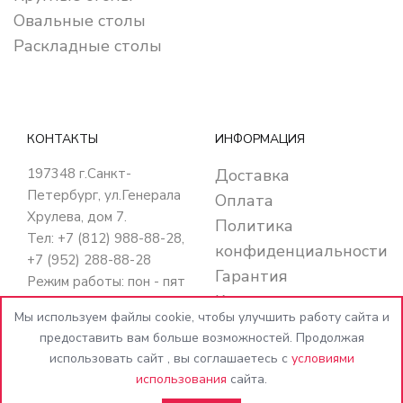
Овальные столы
Раскладные столы
КОНТАКТЫ
ИНФОРМАЦИЯ
197348
г.Санкт-
Доставка
Петербург
,
ул.Генерала
Оплата
Хрулева, дом 7
.
Политика
Тел: +7 (812) 988-88-28,
конфиденциальности
+7 (952) 288-88-28
Гарантия
Режим работы: пон - пят
Кредит
с 10:00 до 20:00
Мы используем файлы cookie, чтобы улучшить работу сайта и
суб - вос с 10:00 до
Контакты
предоставить вам больше возможностей. Продолжая
18:00
использовать сайт , вы соглашаетесь с
условиями
E-mail:
использования
сайта.
info@MebelBspb.ru