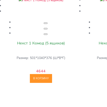
Некст 1 Комод (5 ящиков)
Некс
Размер: 501*1040*376 (Ш*В*Г)
Разме
4644
В КОРЗИНУ