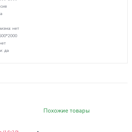
сия
а
изма:
нет
600*2000
нет
и:
да
Похожие товары