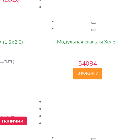
Модульная спальня Хелен
 (1,6х2,0)
(Ш*В*Г)
54084
В КОРЗИНУ
 наличии