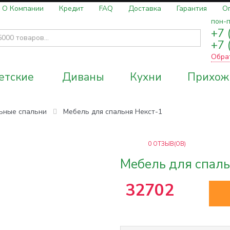
О Компании
Кредит
FAQ
Доставка
Гарантия
О
пон-п
+7 
+7 
Обра
етские
Диваны
Кухни
Прихож
ьные спальни
Мебель для спальня Некст-1
0
ОТЗЫВ(ОВ)
Мебель для спаль
32702