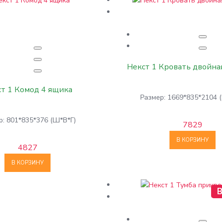
Некст 1 Кровать двойная
т 1 Комод 4 ящика
Размер: 1669*835*2104 
р: 801*835*376 (Ш*В*Г)
7829
В КОРЗИНУ
4827
В КОРЗИНУ
В