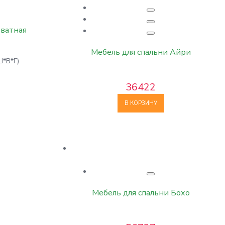
оватная
Мебель для спальни Айри
Ш*В*Г)
36422
В КОРЗИНУ
Мебель для спальни Бохо