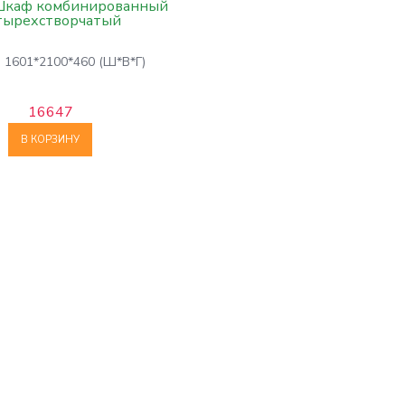
 Шкаф комбинированный
тырехстворчатый
: 1601*2100*460 (Ш*В*Г)
16647
В КОРЗИНУ