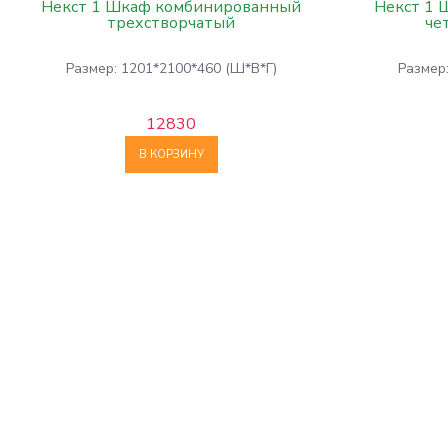
Некст 1 Шкаф комбинированный
Некст 1
трехстворчатый
че
Размер: 1201*2100*460 (Ш*В*Г)
Размер
12830
В КОРЗИНУ