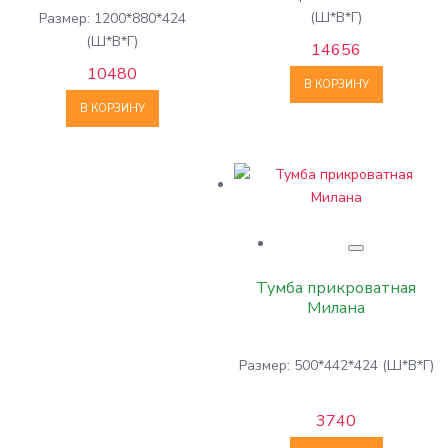
(Ш*В*Г)
Размер: 1200*880*424
(Ш*В*Г)
14656
10480
В КОРЗИНУ
В КОРЗИНУ
Тумба прикроватная
Милана
Размер: 500*442*424 (Ш*В*Г)
3740