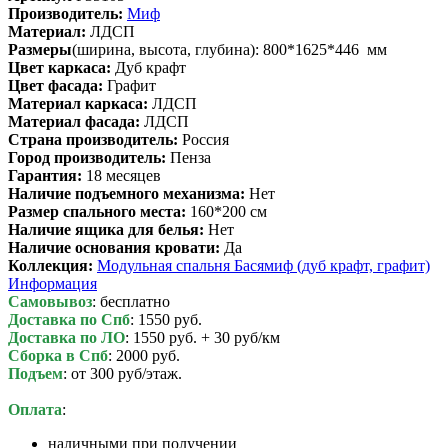
Производитель:
Миф
Материал:
ЛДСП
Размеры
(ширина, высота, глубина): 800*1625*446 мм
Цвет каркаса:
Дуб крафт
Цвет фасада:
Графит
Материал каркаса:
ЛДСП
Материал фасада:
ЛДСП
Cтрана производитель:
Россия
Город производитель:
Пенза
Гарантия:
18 месяцев
Наличие подъемного механизма:
Нет
Размер спального места:
160*200 см
Наличие ящика для белья:
Нет
Наличие основания кровати:
Да
Коллекция:
Модульная спальня Басямиф (дуб крафт, графит)
Информация
Самовывоз
: бесплатно
Доставка по Спб
: 1550 руб.
Доставка по ЛО
: 1550 руб. + 30 руб/км
Сборка в Спб
: 2000 руб.
Подъем
: от 300 руб/этаж.
Оплата
:
наличными при получении