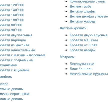
Компьютерные столы
ровати 120*200
Деткие тумбы
ровати 140*200
Детские шкафы
ровати 160*200
Деткие шкафы угловые
ровати 180*200
Детские комоды
ровати 80*200
Детские кровати
ровати 90*200
ровати двуспальные
Кровати двухъярусные
ровати парящие
Кровати машины
ровати из массива
Кровати от 3 лет
ровати односпальные
Кровати чердак
ровати с мягким изголовьем
Матрасы
ровати с подъемным
Беспружинные
еханизмом
Блок боннель
ровати с ящиками
Независимые пружины
 мебель
ресла
рямые диваны
иваны еврокнижка
гловые диваны