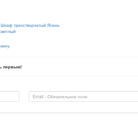
 Шкаф трехстворчатый Ясень
светлый
рзину
ь первым!