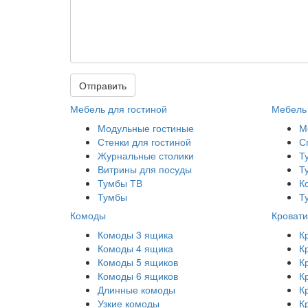
Отправить
Мебель для гостиной
Мебель 
Модульные гостиные
М
Стенки для гостиной
С
Журнальные столики
Т
Витрины для посуды
Т
Тумбы ТВ
К
Тумбы
Т
Комоды
Кровати
Комоды 3 ящика
К
Комоды 4 ящика
К
Комоды 5 ящиков
К
Комоды 6 ящиков
К
Длинные комоды
К
Узкие комоды
К