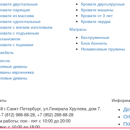
ровати двуспальные
Кровати двухъярусные
ровати парящие
Кровати машины
ровати из массива
Кровати от 3 лет
ровати односпальные
Кровати чердак
ровати с мягким изголовьем
Матрасы
ровати с подъемным
Беспружинные
еханизмом
Блок боннель
ровати с ящиками
Независимые пружины
 мебель
ресла
рямые диваны
иваны еврокнижка
гловые диваны
кты
Информа
До
48
г.Санкт-Петербург
,
ул.Генерала Хрулева, дом 7
.
+7 (812) 988-88-28,
+7 (952) 288-88-28
Оп
 работы: пон - пят с 10:00 до 20:00
По
 вос с 10:00 до 18:00