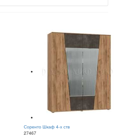
Соренто Шкаф 4-х ств
27467