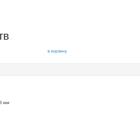
тв
в корзину
46 мм