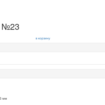
т №23
в корзину
36 мм