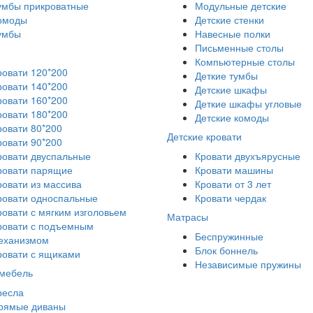
умбы прикроватные
Модульные детские
омоды
Детские стенки
умбы
Навесные полки
Письменные столы
Компьютерные столы
ровати 120*200
Деткие тумбы
ровати 140*200
Детские шкафы
ровати 160*200
Деткие шкафы угловые
ровати 180*200
Детские комоды
ровати 80*200
Детские кровати
ровати 90*200
ровати двуспальные
Кровати двухъярусные
ровати парящие
Кровати машины
ровати из массива
Кровати от 3 лет
ровати односпальные
Кровати чердак
ровати с мягким изголовьем
Матрасы
ровати с подъемным
Беспружинные
еханизмом
Блок боннель
ровати с ящиками
Независимые пружины
 мебель
ресла
рямые диваны