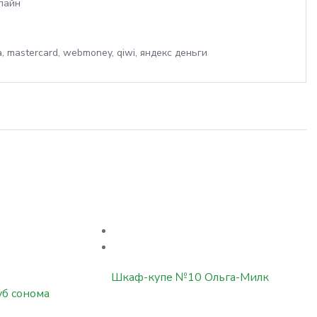
лайн
Шкаф-купе №10 Ольга-Милк
уб сонома