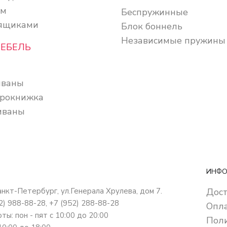
ом
Беспружинные
 ящиками
Блок боннель
Независимые пружины
МЕБЕЛЬ
иваны
рокнижка
иваны
ИНФО
Санкт-Петербург
,
ул.Генерала Хрулева, дом 7
.
Дос
12) 988-88-28,
+7 (952) 288-88-28
Опл
ы: пон - пят с 10:00 до 20:00
Пол