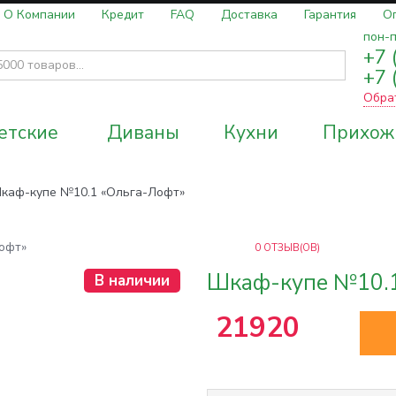
О Компании
Кредит
FAQ
Доставка
Гарантия
О
пон-п
+7 
+7 
Обра
етские
Диваны
Кухни
Прихож
каф-купе №10.1 «Ольга-Лофт»
0
ОТЗЫВ(ОВ)
Шкаф-купе №10.1
В наличии
21920