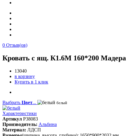
0
Отзыв(ов)
Кровать с ящ. К1.6М 160*200 Мадера
13040
в корзину
Купить в 1 клик
Выбрать
Цвет
...
белый
Характеристики
Артикул
P38083
Производитель:
Альбина
Материал:
ЛДСП
Размеры
(ширина, высота, глубина): 1650*900*2032 мм