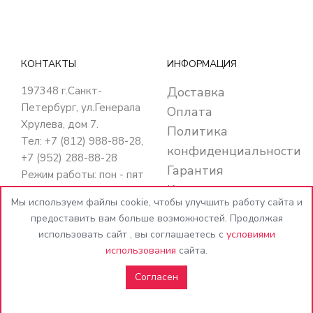
КОНТАКТЫ
ИНФОРМАЦИЯ
197348
г.Санкт-
Доставка
Петербург
,
ул.Генерала
Оплата
Хрулева, дом 7
.
Политика
Тел: +7 (812) 988-88-28,
конфиденциальности
+7 (952) 288-88-28
Гарантия
Режим работы: пон - пят
Кредит
с 10:00 до 20:00
Мы используем файлы cookie, чтобы улучшить работу сайта и
суб - вос с 10:00 до
Контакты
предоставить вам больше возможностей. Продолжая
18:00
использовать сайт , вы соглашаетесь с
условиями
E-mail:
использования
сайта.
info@MebelBspb.ru
Согласен
Получить подарок