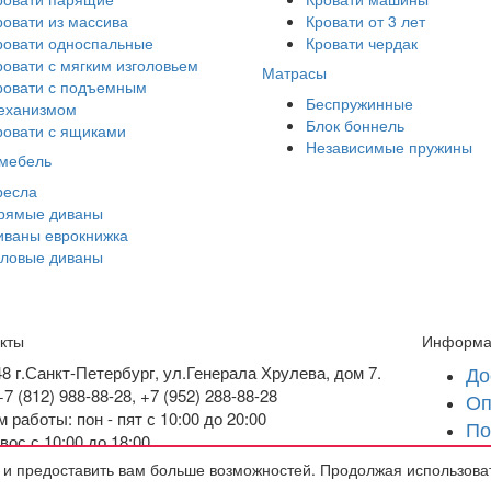
ровати из массива
Кровати от 3 лет
ровати односпальные
Кровати чердак
ровати с мягким изголовьем
Матрасы
ровати с подъемным
Беспружинные
еханизмом
Блок боннель
ровати с ящиками
Независимые пружины
 мебель
ресла
рямые диваны
иваны еврокнижка
гловые диваны
кты
Информа
До
48
г.Санкт-Петербург
,
ул.Генерала Хрулева, дом 7
.
+7 (812) 988-88-28,
+7 (952) 288-88-28
Оп
 работы: пон - пят с 10:00 до 20:00
По
 вос с 10:00 до 18:00
ко
l: info@MebelBspb.ru
 и предоставить вам больше возможностей. Продолжая использоват
Га