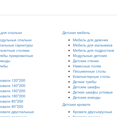
для спальни
Детская мебель
одульные спальни
Мебель для девочек
пальные гарнитуры
Мебель для мальчиков
уалетные столики
Мебель для подростков
умбы прикроватные
Модульные детские
омоды
Детские стенки
умбы
Навесные полки
Письменные столы
Компьютерные столы
ровати 120*200
Деткие тумбы
ровати 140*200
Детские шкафы
ровати 160*200
Деткие шкафы угловые
ровати 180*200
Детские комоды
ровати 80*200
Детские кровати
ровати 90*200
ровати двуспальные
Кровати двухъярусные
ровати парящие
Кровати машины