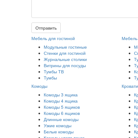
Отправить
Мебель для гостиной
Мебель 
Модульные гостиные
М
Стенки для гостиной
С
Журнальные столики
Т
Витрины для посуды
Т
Тумбы ТВ
К
Тумбы
Т
Комоды
Кровати
Комоды 3 ящика
К
Комоды 4 ящика
К
Комоды 5 ящиков
К
Комоды 6 ящиков
К
Длинные комоды
К
Узкие комоды
К
Белые комоды
К
Комоды цвета венге
К