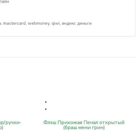
лайн
р/ручки-
Флэш Прихожая Пенал открытый
о)
(браш мени грин)