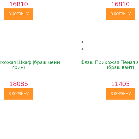
16810
16810
В КОРЗИНУ
В КОРЗИНУ
ихожая Шкаф (браш мени
Флэш Прихожая Пенал 
грин)
(браш вайт)
18085
11405
В КОРЗИНУ
В КОРЗИНУ