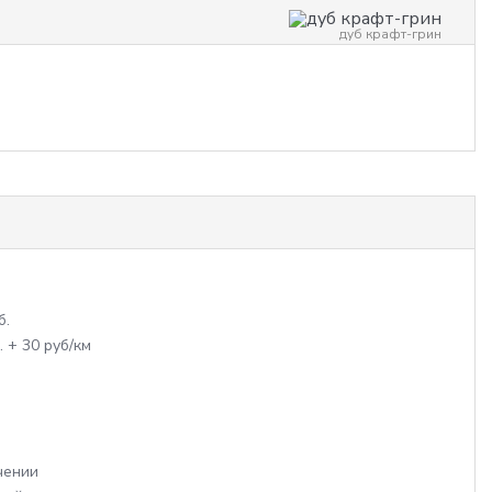
дуб крафт-грин
б.
. + 30 руб/км
чении