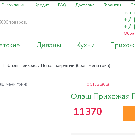
О Компании
Кредит
FAQ
Доставка
Гарантия
О
пон-п
+7 
+7 
Обра
етские
Диваны
Кухни
Прихож
Флэш Прихожая Пенал закрытый (браш мени грин)
0
ОТЗЫВ(ОВ)
Флэш Прихожая П
11370