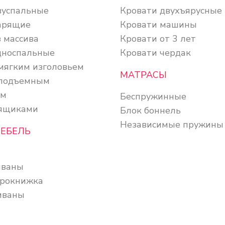
вуспальные
Кровати двухъярусные
арящие
Кровати машины
 массива
Кровати от 3 лет
дноспальные
Кровати чердак
 мягким изголовьем
МАТРАСЫ
 подъемным
ом
Беспружинные
 ящиками
Блок боннель
Независимые пружины
МЕБЕЛЬ
иваны
рокнижка
иваны