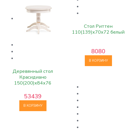
Стол Риттен
110(139)х70х72 белый
8080
В КОРЗИНУ
Деревянный стол
Красидиано
150(200)х84х76
слоновая кость / золото
53439
В КОРЗИНУ