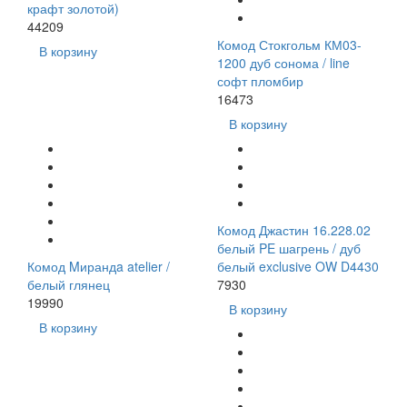
крафт золотой)
44209
Комод Стокгольм КМ03-
В корзину
1200 дуб сонома / line
софт пломбир
16473
В корзину
Комод Джастин 16.228.02
белый PE шагрень / дуб
Комод Mирандa atelier /
белый exclusive OW D4430
белый глянец
7930
19990
В корзину
В корзину