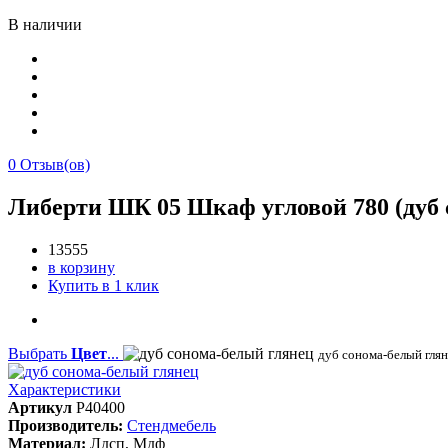
В наличии
0
Отзыв(ов)
Либерти ШК 05 Шкаф угловой 780 (дуб 
13555
в корзину
Купить в 1 клик
Выбрать
Цвет
...
дуб сонома-белый гля
Характеристики
Артикул
P40400
Производитель:
Стендмебель
Материал:
Лдсп, Мдф