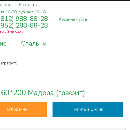
плата
Контакты
ят 10-20, суб-вос 10-18
(812) 988-88-28
Корзина пуста
(952) 288-88-28
тный звонок
ие
Спальни
 (графит)
160*200 Мадера (графит)
В Корзину
Купить в 1 клик