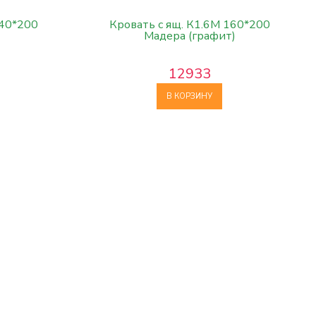
140*200
Кровать с ящ. К1.6М 160*200
Мадера (графит)
12933
В КОРЗИНУ