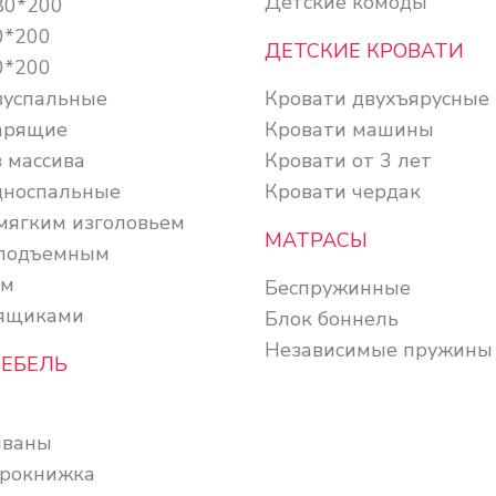
Детские комоды
80*200
0*200
ДЕТСКИЕ КРОВАТИ
0*200
вуспальные
Кровати двухъярусные
арящие
Кровати машины
 массива
Кровати от 3 лет
дноспальные
Кровати чердак
 мягким изголовьем
МАТРАСЫ
 подъемным
ом
Беспружинные
 ящиками
Блок боннель
Независимые пружины
МЕБЕЛЬ
иваны
рокнижка