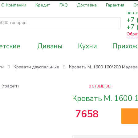
О Компании
Кредит
FAQ
Доставка
Гарантия
О
пон-п
+7 
+7 
Обра
етские
Диваны
Кухни
Прихож
ти
Кровати двуспальные
Кровать М. 1600 160*200 Мадера
0
ОТЗЫВ(ОВ)
Кровать М. 1600 
7658