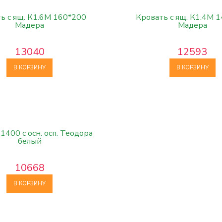
ь с ящ. К1.6М 160*200
Кровать с ящ. К1.4М 
Мадера
Мадера
13040
12593
В КОРЗИНУ
В КОРЗИНУ
1400 с осн. осп. Теодора
белый
10668
В КОРЗИНУ