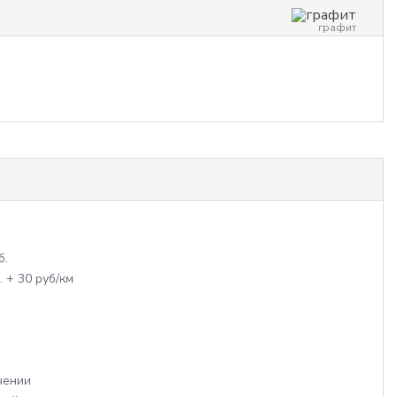
графит
б.
. + 30 руб/км
чении